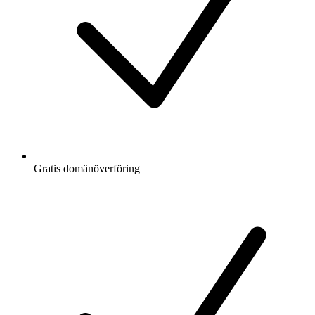
Gratis
domänöverföring