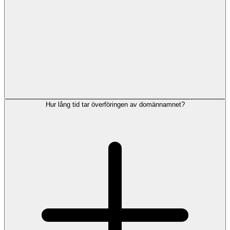
Hur lång tid tar överföringen av domännamnet?