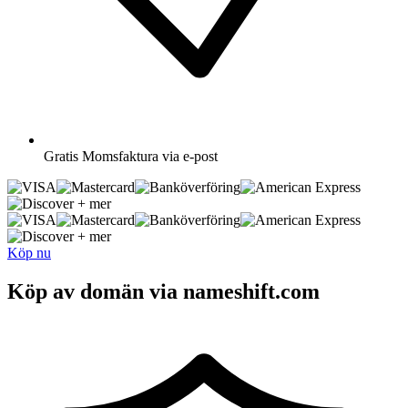
Gratis
Momsfaktura via e-post
+ mer
+ mer
Köp nu
Köp av domän via nameshift.com